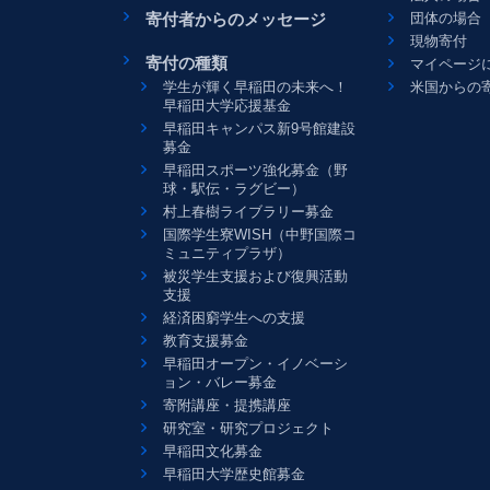
寄付者からのメッセージ
団体の場合
現物寄付
寄付の種類
マイページ
学生が輝く早稲田の未来へ！
米国からの
早稲田大学応援基金
早稲田キャンパス新9号館建設
募金
早稲田スポーツ強化募金（野
球・駅伝・ラグビー）
村上春樹ライブラリー募金
国際学生寮WISH（中野国際コ
ミュニティプラザ）
被災学生支援および復興活動
支援
経済困窮学生への支援
教育支援募金
早稲田オープン・イノベーシ
ョン・バレー募金
寄附講座・提携講座
研究室・研究プロジェクト
早稲田文化募金
早稲田大学歴史館募金