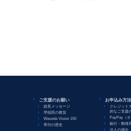
ご支援のお願い
お申込み方
総長メッセージ
クレジット
的なご支援
早稲田の教旨
PayPay
Waseda Vision 150
銀行・郵便
寄付の歴史
法人の場合