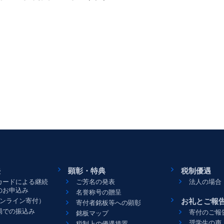
法
顕彰・特典
税制優遇
カードによる継続
ご芳名の発表
法人の場合
のお申込み
名誉称号の贈呈
お礼とご報
（オンライン寄付）
寄付者銘板等への顕彰
局での振込み
寄付のご報
銘板マップ
奨学生の声