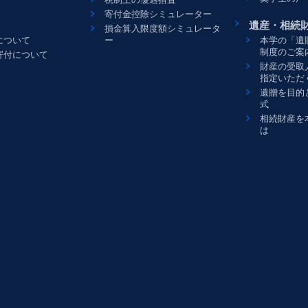
税制上の優遇措置
寄付金控除シミュレーター
遺産・相続
損金算入限度額シミュレータ
について
ー
本学の「遺
制度のご案
寄付について
財産の受取
指定いただ
遺贈を目的
式
相続財産を
は